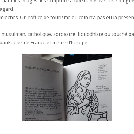
ardant les images, les sculptures : une dame avec une long
hagard.
 mioches. Or, l’office de tourisme du coin n’a pas eu la présen
if, musulman, catholique, zoroastre, bouddhiste ou touché pa
us bankables de France et même d’Europe.