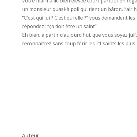
Votre marmaille bien élevée court partout en reg
un monsieur quasi-à poil qui tient un bâton, l’air 
“C’est qui lui ? C’est qui elle ?” vous demandent les
répondez : “ça doit être un saint”.
Eh bien, à partir d’aujourd’hui, que vous soyez ju
reconnaîtrez sans coup férir les 21 saints les pl
Auteur :