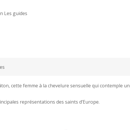
saints
on Les guides
dans
les
musées
et
les
églises
es
bâton, cette femme à la chevelure sensuelle qui contemple un 
incipales représentations des saints d’Europe.