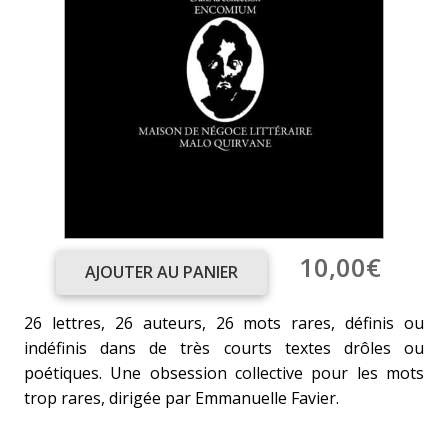
10,00
€
AJOUTER AU PANIER
quantité
de
26 lettres, 26 auteurs, 26 mots rares, définis ou
Petit
indéfinis dans de très courts textes drôles ou
encomium
poétiques. Une obsession collective pour les mots
des
trop rares, dirigée par Emmanuelle Favier.
mots
(