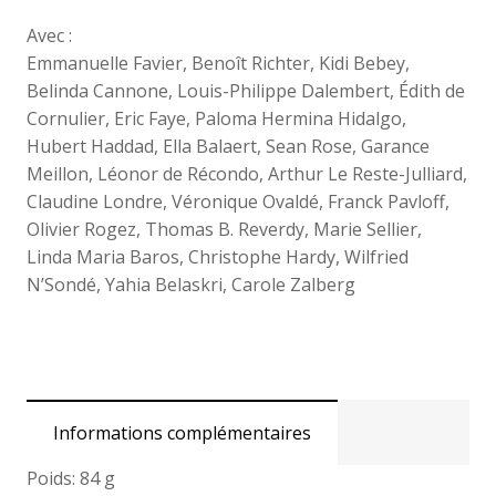
plus
Avec :
ou
Emmanuelle Favier, Benoît Richter, Kidi Bebey,
moins
Belinda Cannone, Louis-Philippe Dalembert, Édith de
)
Cornulier, Eric Faye, Paloma Hermina Hidalgo,
rares
Hubert Haddad, Ella Balaert, Sean Rose, Garance
Meillon, Léonor de Récondo, Arthur Le Reste-Julliard,
Claudine Londre, Véronique Ovaldé, Franck Pavloff,
Olivier Rogez, Thomas B. Reverdy, Marie Sellier,
Linda Maria Baros, Christophe Hardy, Wilfried
N’Sondé, Yahia Belaskri, Carole Zalberg
Informations complémentaires
Poids:
84 g