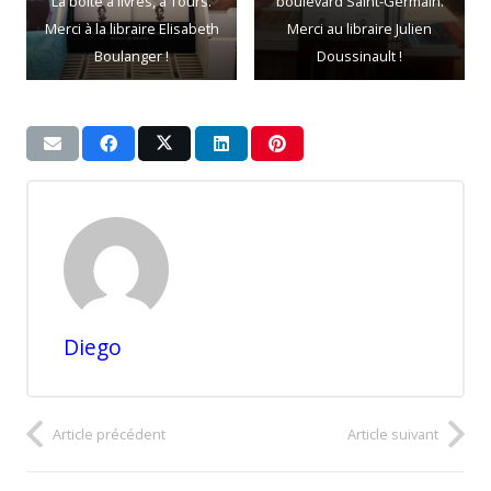
La boite à livres, à Tours.
boulevard Saint-Germain.
Merci à la libraire Elisabeth
Merci au libraire Julien
Boulanger !
Doussinault !
Diego
Article précédent
Article suivant