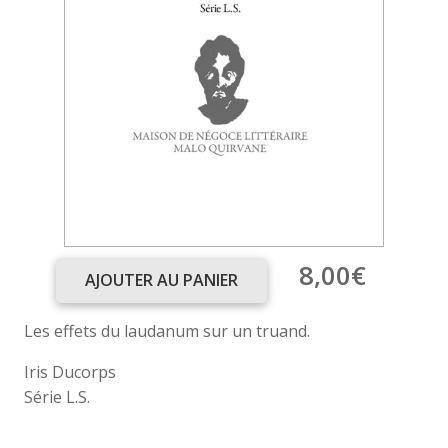
8,00
€
AJOUTER AU PANIER
quantité
de
Les effets du laudanum sur un truand.
Jusqu’à
ce
Iris Ducorps
que
Série L.S.
la
mort