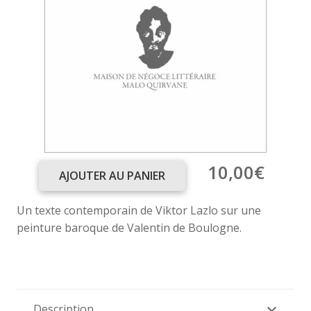
10,00
€
AJOUTER AU PANIER
quantité
de
Un texte contemporain de Viktor Lazlo sur une
Mendier
peinture baroque de Valentin de Boulogne.
le
jour
Description