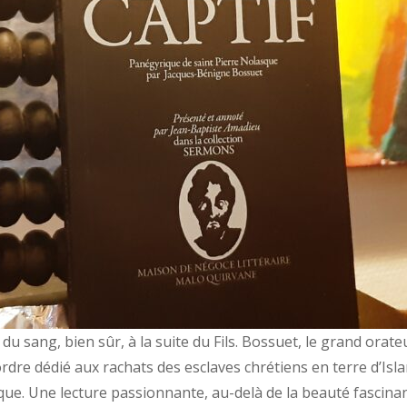
rix du sang, bien sûr, à la suite du Fils. Bossuet, le grand o
rdre dédié aux rachats des esclaves chrétiens en terre d’Isl
ue. Une lecture passionnante, au-delà de la beauté fascinan