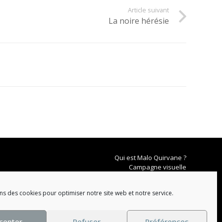
Article suivant
La noire hérésie
Qui est Malo Quirvane ?
Campagne visuelle
Catalogue
Mentions légales
ns des cookies pour optimiser notre site web et notre service.
Conditions générales
cepter
Refuser
Préférences