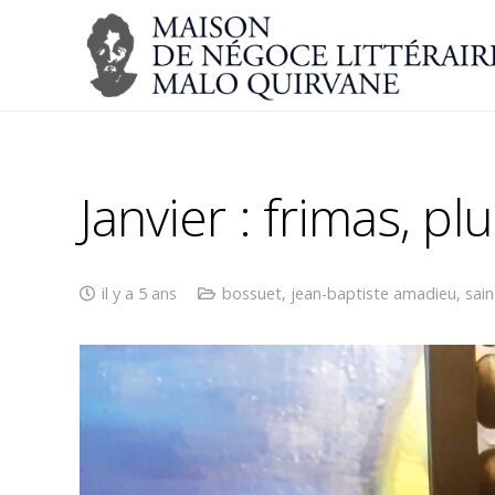
Janvier : frimas, plu
il y a 5 ans
bossuet
,
jean-baptiste amadieu
,
sain